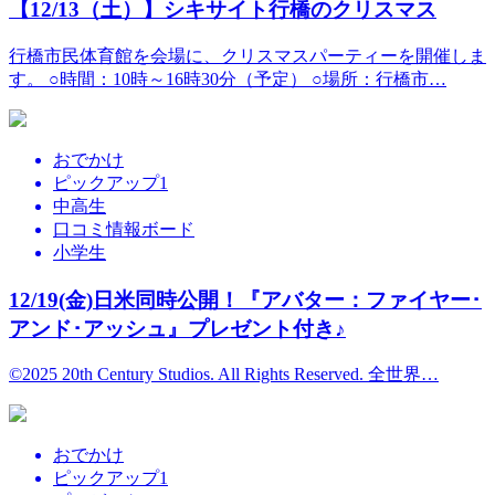
【12/13（土）】シキサイト行橋のクリスマス
行橋市民体育館を会場に、クリスマスパーティーを開催しま
す。 ○時間：10時～16時30分（予定） ○場所：行橋市…
おでかけ
ピックアップ1
中高生
口コミ情報ボード
小学生
12/19(金)日米同時公開！『アバター：ファイヤー･
アンド･アッシュ』プレゼント付き♪
©2025 20th Century Studios. All Rights Reserved. 全世界…
おでかけ
ピックアップ1