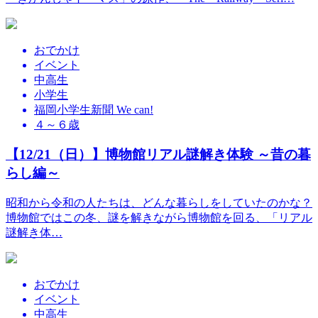
おでかけ
イベント
中高生
小学生
福岡小学生新聞 We can!
４～６歳
【12/21（日）】博物館リアル謎解き体験 ～昔の暮
らし編～
昭和から令和の人たちは、どんな暮らしをしていたのかな？
博物館ではこの冬、謎を解きながら博物館を回る、「リアル
謎解き体…
おでかけ
イベント
中高生