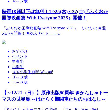
４～６歳
映画18歳以下は無料！12/25(木)～27(土)『ふくおか
国際映画祭 With Everyone 2025』開催！
『ふくおか国際映画祭 With Everyone 2025』 いよいよ今週
末から開催！ ■公式サイト →…
おでかけ
イベント
中高生
小学生
福岡小学生新聞 We can!
０～３歳
４～６歳
【～12/21（日）】原作出版80周年 きかんしゃトー
マスの世界展 ～はたらく機関車たちのおはなし～
「きかんしゃトーマス」の原作、「The Railway Seri…