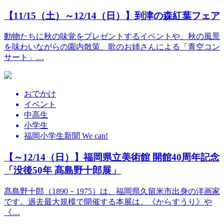
【11/15（土）～12/14（日）】到津の森紅葉フェア
動物たちに秋の味覚をプレゼントするイベントや、秋の風景
を味わいながらの園内散策、歌のお姉さんによる「青空コン
サート」…
おでかけ
イベント
中高生
小学生
福岡小学生新聞 We can!
【～12/14（日）】福岡県立美術館 開館40周年記念
「没後50年 髙島野十郎展」
髙島野十郎（1890－1975）は、福岡県久留米市出身の洋画家
です。過去最大規模で開催する本展は、《からすうり》や
《…