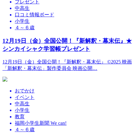
プレゼント
中高生
口コミ情報ボード
小学生
４～６歳
12月19日（金）全国公開！『新解釈・幕末伝』★
シンカイシャク学習帳プレゼント
12月19日（金）全国公開！『新解釈・幕末伝』 ©2025 映画
「新解釈・幕末伝」製作委員会 映画公開…
おでかけ
イベント
中高生
小学生
教育
福岡小学生新聞 We can!
４～６歳