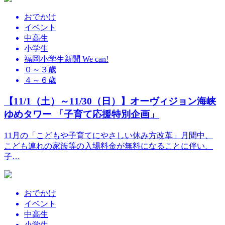
おでかけ
イベント
中高生
小学生
福岡小学生新聞 We can!
０～３歳
４～６歳
【11/1（土）～11/30（日）】オーヴィジョン海峡
ゆめタワー 「子育て応援特別企画」
11月の「こどもや子育てにやさしい休み方改革」月間中、
こども連れの家族等の入場料金が無料になることに伴い、
子…
おでかけ
イベント
中高生
小学生