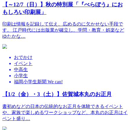
【～12/7（日）】秋の特別展「『べらぼう』にお
もしろい印刷展」
印刷は情報を記録して伝え、広めるのに欠かせない手段で
す。 江戸時代には出版業が確立し、学問・教育・娯楽など
ゆたかな…
おでかけ
イベント
中高生
小学生
福岡小学生新聞 We can!
【1/2（金）・3（土）】佐賀城本丸のお正月
書初めなどの日本の伝統的なお正月を体験できるイベント
や、家族で楽しめるワークショップなど、本丸のお正月はイ
ベント盛り…