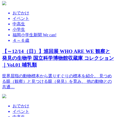
おでかけ
イベント
中高生
小学生
福岡小学生新聞 We can!
４～６歳
【～12/14（日）】巡回展 WHO ARE WE 観察と
発見の生物学 国立科学博物館収蔵庫 コレクション
｜Vol.01 哺乳類
世界屈指の動物標本から選りすぐりの標本を紹介。 見つめ
る眼（観察）と見つける眼（発見）を育み、 他の動物との
共通…
おでかけ
イベント
中高生