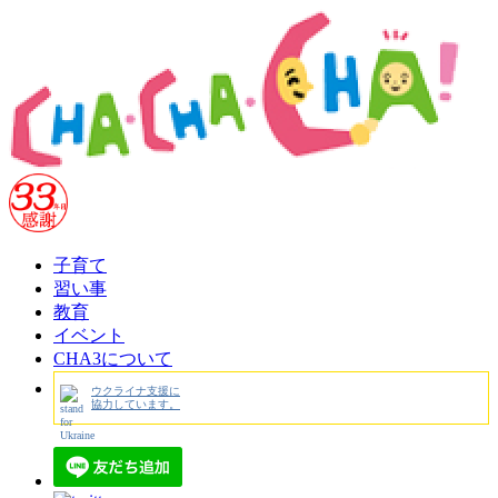
子育て
習い事
教育
イベント
CHA3について
ウクライナ支援に
協力しています。