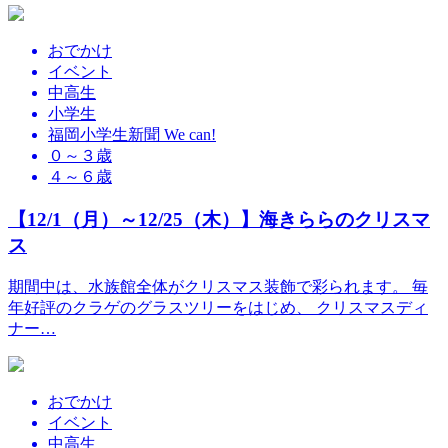
おでかけ
イベント
中高生
小学生
福岡小学生新聞 We can!
０～３歳
４～６歳
【12/1（月）～12/25（木）】海きららのクリスマ
ス
期間中は、水族館全体がクリスマス装飾で彩られます。 毎
年好評のクラゲのグラスツリーをはじめ、 クリスマスディ
ナー…
おでかけ
イベント
中高生