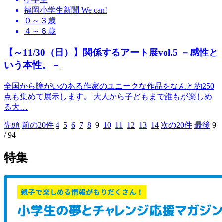
福岡小学生新聞 We can!
０～３歳
４～６歳
【～11/30（日）】関係するアート展vol.5 －感性と
いう本性。－
全国から障がいのある作家のユニークな作品をなんと約250
点も集めて展示します。 大人から子どもまで誰もが楽しめ
る大…
先頭
前の20件
4
5
6
7
8
9
10
11
12
13
14
次の20件
最後
9
/
94
特集