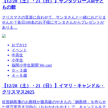
【12/20（土）・21（日）】サンタクロースin子ど
もの館
クリスマスの音楽に合わせて、サンタさんと一緒におどりま
せんか？各日100名のお子様にサンタさんからプレゼントが
ありま…
おでかけ
イベント
中高生
小学生
福岡小学生新聞 We can!
０～３歳
４～６歳
【12/20（土）・21（日）】イマリ・キャンドル・
クリスマス2025
佐賀鍋島藩のお殿様が最高級のやきもの「鍋島焼」を作らせ
た伊万里市大川内山（おおかわちやま）で、キャンドルをテ