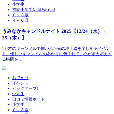
小学生
福岡小学生新聞 We can!
０～３歳
４～６歳
うみなかキャンドルナイト 2025【12/24（水）・
25（木）】
1万本のキャンドルで描かれた光の地上絵を楽しめるイベン
ト。優しいキャンドルのあかりに包まれて、心がポカポカす
る時間を…
おでかけ
イベント
ピックアップ1
中高生
口コミ情報ボード
小学生
０～３歳