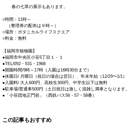
	春の七草の展示もあります。
○時間：11時～
　（整理券の配布は９時～）
○場所：ボタニカルライフスクエア
○料金：無料
【福岡市植物園】
●福岡市中央区小笹5丁目１・１
●TEL/092・531・1968
●開園時間/9時～17時（入園は16時30分まで）
●休園日/ 月曜日（祝日の場合は翌日）、
年末年始（12/29〜1/1）
●入園料/ 大人600円、高校生300円、
中学生以下は無料
●駐車場/普通車500円（土日祝日は激しく混雑し満車となりま
●「小笹団地正門前」（西鉄バス56・57・58番）
この記事もおすすめ