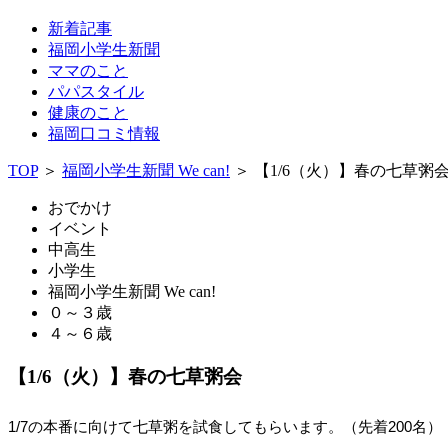
新着記事
福岡小学生新聞
ママのこと
パパスタイル
健康のこと
福岡口コミ情報
TOP
＞
福岡小学生新聞 We can!
＞
【1/6（火）】春の七草粥
おでかけ
イベント
中高生
小学生
福岡小学生新聞 We can!
０～３歳
４～６歳
【1/6（火）】春の七草粥会
1/7の本番に向けて七草粥を試食してもらいます。（先着200名）