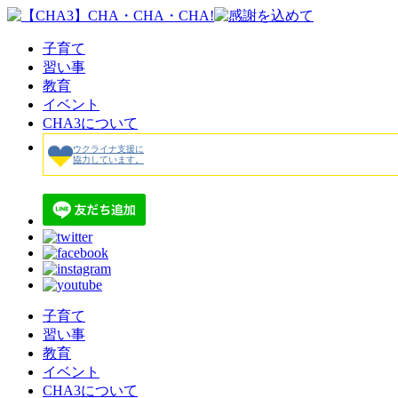
子育て
習い事
教育
イベント
CHA3について
ウクライナ支援に
協力しています。
子育て
習い事
教育
イベント
CHA3について