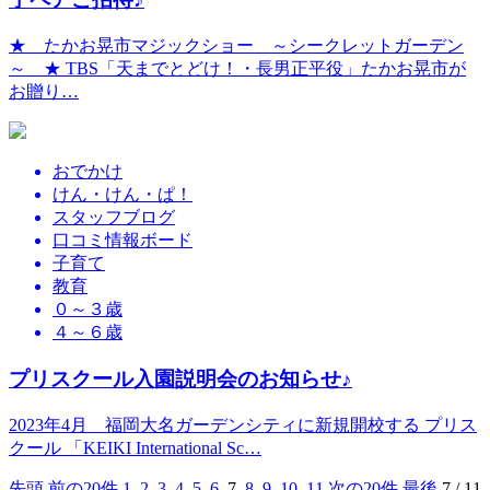
★ たかお晃市マジックショー ～シークレットガーデン
～ ★ TBS「天までとどけ！・長男正平役」たかお晃市が
お贈り…
おでかけ
けん・けん・ぱ！
スタッフブログ
口コミ情報ボード
子育て
教育
０～３歳
４～６歳
プリスクール入園説明会のお知らせ♪
2023年4月 福岡大名ガーデンシティに新規開校する プリス
クール 「KEIKI International Sc…
先頭
前の20件
1
2
3
4
5
6
7
8
9
10
11
次の20件
最後
7
/
11