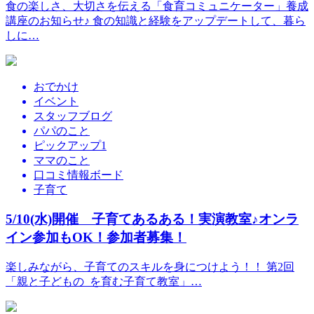
食の楽しさ、大切さを伝える「食育コミュニケーター」養成
講座のお知らせ♪ 食の知識と経験をアップデートして、暮ら
しに…
おでかけ
イベント
スタッフブログ
パパのこと
ピックアップ1
ママのこと
口コミ情報ボード
子育て
5/10(水)開催 子育てあるある！実演教室♪オンラ
イン参加もOK！参加者募集！
楽しみながら、子育てのスキルを身につけよう！！ 第2回
「親と子どもの を育む子育て教室」…