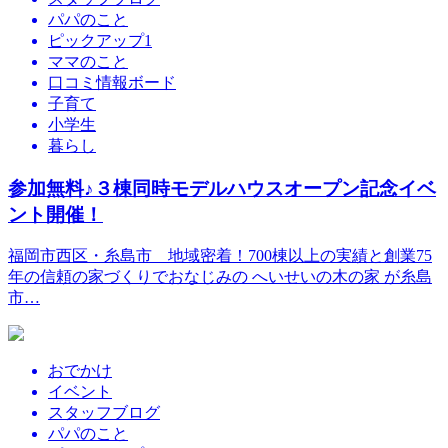
パパのこと
ピックアップ1
ママのこと
口コミ情報ボード
子育て
小学生
暮らし
参加無料♪３棟同時モデルハウスオープン記念イベ
ント開催！
福岡市西区・糸島市 地域密着！700棟以上の実績と創業75
年の信頼の家づくりでおなじみの へいせいの木の家 が糸島
市…
おでかけ
イベント
スタッフブログ
パパのこと