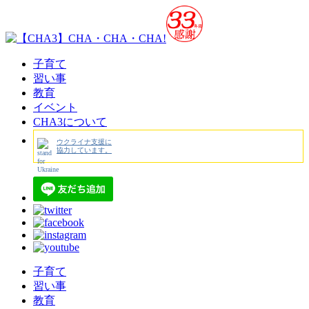
子育て
習い事
教育
イベント
CHA3について
ウクライナ支援に
協力しています。
子育て
習い事
教育