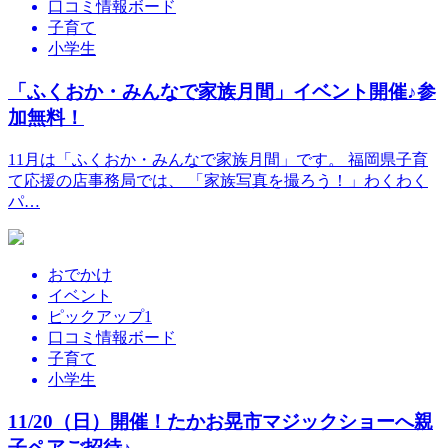
口コミ情報ボード
子育て
小学生
「ふくおか・みんなで家族月間」イベント開催♪参
加無料！
11月は「ふくおか・みんなで家族月間」です。 福岡県子育
て応援の店事務局では、 「家族写真を撮ろう！」わくわく
パ…
おでかけ
イベント
ピックアップ1
口コミ情報ボード
子育て
小学生
11/20（日）開催！たかお晃市マジックショーへ親
子ペアご招待♪