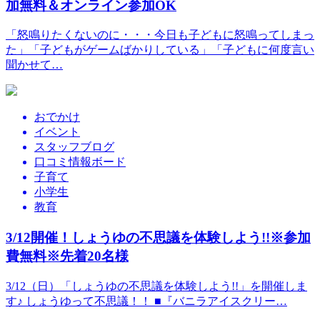
加無料＆オンライン参加OK
「怒鳴りたくないのに・・・今日も子どもに怒鳴ってしまっ
た」「子どもがゲームばかりしている」「子どもに何度言い
聞かせて…
おでかけ
イベント
スタッフブログ
口コミ情報ボード
子育て
小学生
教育
3/12開催！しょうゆの不思議を体験しよう!!※参加
費無料※先着20名様
3/12（日）「しょうゆの不思議を体験しよう!!」を開催しま
す♪ しょうゆって不思議！！ ■『バニラアイスクリー…