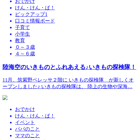
おでかけ
けん・けん・ぱ！
ピックアップ1
口コミ情報ボード
子育て
小学生
教育
０～３歳
４～６歳
陸海空のいきものとふれあえる♪いきもの探検隊！
11月、筑紫野ベレッサ２階に いきもの探検隊 が新しくオ
ープンしました♪ いきもの探検隊は、 陸上の生物や深海…
おでかけ
けん・けん・ぱ！
イベント
パパのこと
ママのこと