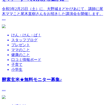
令和5年2月25日（土）に、大野城まどかぴあにて、講師に尾
木ママこと尾木直樹さんをお招きした講演会を開催します。
…
けん・けん・ぱ！
スタッフブログ
プレゼント
ママのこと
健康のこと
口コミ情報ボード
子育て
小学生
酵素玄米★無料モニター募集♪
…