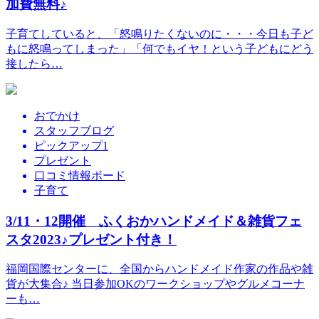
加費無料♪
子育てしていると、「怒鳴りたくないのに・・・今日も子ど
もに怒鳴ってしまった」「何でもイヤ！という子どもにどう
接したら…
おでかけ
スタッフブログ
ピックアップ1
プレゼント
口コミ情報ボード
子育て
3/11・12開催 ふくおかハンドメイド＆雑貨フェ
スタ2023♪プレゼント付き！
福岡国際センターに、全国からハンドメイド作家の作品や雑
貨が大集合♪ 当日参加OKのワークショップやグルメコーナ
ーも…