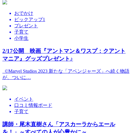
おでかけ
ピックアップ1
プレゼント
子育て
小学生
2/17公開 映画『アントマン＆ワスプ：クアント
マニア』グッズプレゼント♪
©Marvel Studios 2023 新たな「アベンジャーズ」へ続く物語
が、ついに…
イベント
口コミ情報ボード
子育て
講師・尾木直樹さん「アスカーラからエール
を！」～すべての人が心豊かに～