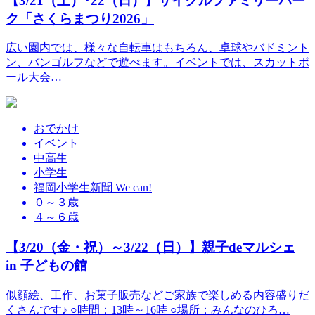
【3/21（土）･22（日）】サイクルファミリーパー
ク「さくらまつり2026」
広い園内では、様々な自転車はもちろん、卓球やバドミント
ン、バンゴルフなどで遊べます。イベントでは、スカットボ
ール大会…
おでかけ
イベント
中高生
小学生
福岡小学生新聞 We can!
０～３歳
４～６歳
【3/20（金・祝）～3/22（日）】親子deマルシェ
in 子どもの館
似顔絵、工作、お菓子販売などご家族で楽しめる内容盛りだ
くさんです♪ ○時間：13時～16時 ○場所：みんなのひろ…