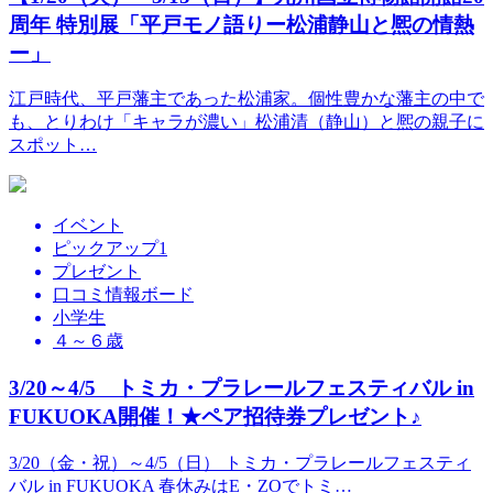
周年 特別展「平戸モノ語りー松浦静山と熈の情熱
ー」
江戸時代、平戸藩主であった松浦家。個性豊かな藩主の中で
も、とりわけ「キャラが濃い」松浦清（静山）と熈の親子に
スポット…
イベント
ピックアップ1
プレゼント
口コミ情報ボード
小学生
４～６歳
3/20～4/5 トミカ・プラレールフェスティバル in
FUKUOKA開催！★ペア招待券プレゼント♪
3/20（金・祝）～4/5（日） トミカ・プラレールフェスティ
バル in FUKUOKA 春休みはE・ZOでトミ…