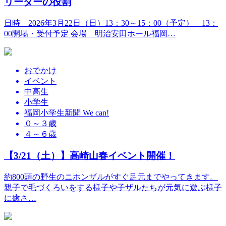
リーダーの役割
日時 2026年3月22日（日）13：30～15：00（予定） 13：
00開場・受付予定 会場 明治安田ホール福岡…
おでかけ
イベント
中高生
小学生
福岡小学生新聞 We can!
０～３歳
４～６歳
【3/21（土）】高崎山春イベント開催！
約800頭の野生のニホンザルがすぐ足元までやってきます。
親子で毛づくろいをする様子や子ザルたちが元気に遊ぶ様子
に癒さ…