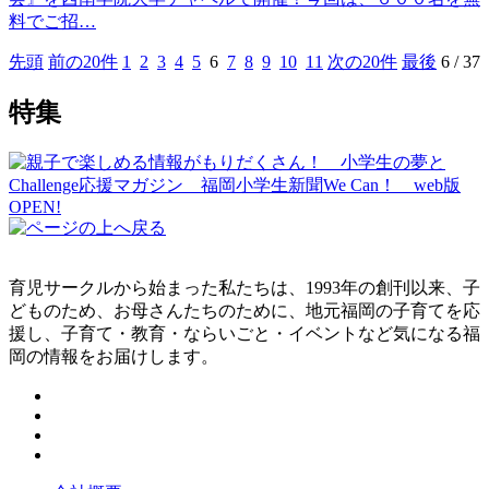
料でご招…
先頭
前の20件
1
2
3
4
5
6
7
8
9
10
11
次の20件
最後
6
/
37
特集
育児サークルから始まった私たちは、1993年の創刊以来、子
どものため、お母さんたちのために、地元福岡の子育てを応
援し、子育て・教育・ならいごと・イベントなど気になる福
岡の情報をお届けします。