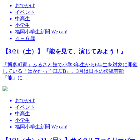
おでかけ
イベント
中高生
小学生
福岡小学生新聞 We can!
４～６歳
【3/21（土）】『能を見て、演じてみよう！』
「博多町家」ふるさと館で小学3年生から6年生を対象に開催
している『はかたっ子CLUB』。3月は日本の伝統芸能
『能』に…
おでかけ
イベント
中高生
小学生
福岡小学生新聞 We can!