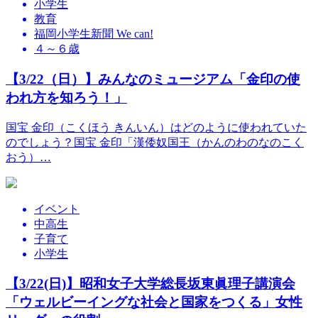
小学生
教育
福岡小学生新聞 We can!
４～６歳
【3/22（日）】みんなのミュージアム「金印の使
われ方を知ろう！」
国宝 金印（こくほう きんいん）はどのように使われていた
のでしょう？国宝 金印「漢倭奴国王（かんのわのなのこく
おう）…
イベント
中高生
子育て
小学生
【3/22(日)】昭和女子大学総長坂東眞理子講演会
「ウェルビーイングな社会と国家をつくる」女性