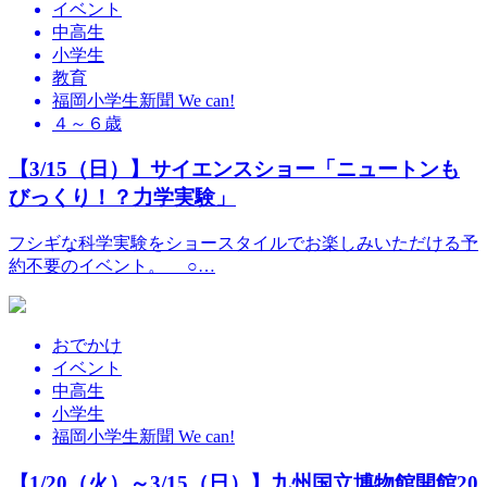
イベント
中高生
小学生
教育
福岡小学生新聞 We can!
４～６歳
【3/15（日）】サイエンスショー「ニュートンも
びっくり！？力学実験」
フシギな科学実験をショースタイルでお楽しみいただける予
約不要のイベント。 ○…
おでかけ
イベント
中高生
小学生
福岡小学生新聞 We can!
【1/20（火）～3/15（日）】九州国立博物館開館20