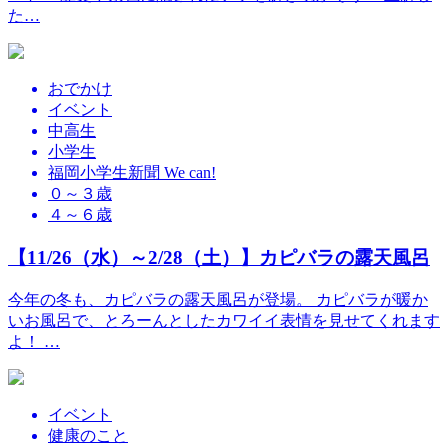
た…
おでかけ
イベント
中高生
小学生
福岡小学生新聞 We can!
０～３歳
４～６歳
【11/26（水）～2/28（土）】カピバラの露天風呂
今年の冬も、カピバラの露天風呂が登場。 カピバラが暖か
いお風呂で、とろーんとしたカワイイ表情を見せてくれます
よ！ …
イベント
健康のこと