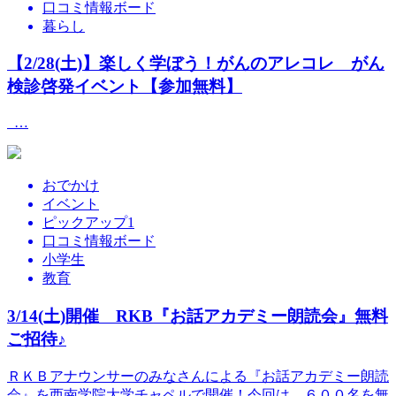
口コミ情報ボード
暮らし
【2/28(土)】楽しく学ぼう！がんのアレコレ がん
検診啓発イベント【参加無料】
…
おでかけ
イベント
ピックアップ1
口コミ情報ボード
小学生
教育
3/14(土)開催 RKB『お話アカデミー朗読会』無料
ご招待♪
ＲＫＢアナウンサーのみなさんによる『お話アカデミー朗読
会』を西南学院大学チャペルで開催！今回は、６００名を無