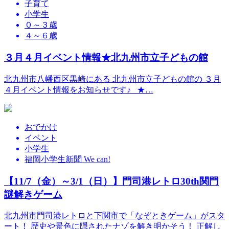
子育て
小学生
０～３歳
４～６歳
３月４月イベント情報★北九州市立子どもの館
北九州市八幡西区黒崎にある 北九州市立子どもの館の ３月
４月イベント情報をお知らせです♪ ★…
おでかけ
イベント
小学生
福岡小学生新聞 We can!
【11/7（金）～3/1（日）】門司港レトロ30th関門
謎解きゲーム
北九州市門司港レトロと下関市で「なぞときゲーム」がスタ
ート！ 歴史や景色に隠されたナゾを解き明かそう！ 正解し