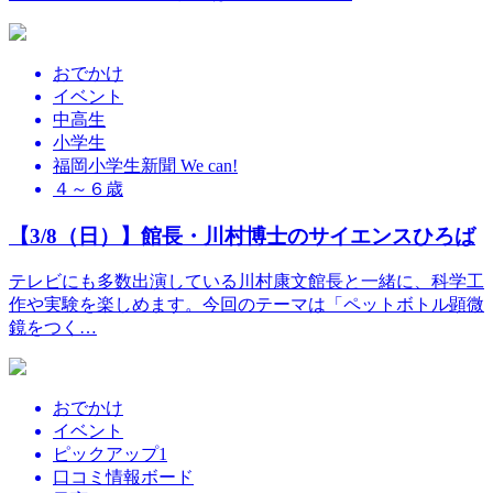
おでかけ
イベント
中高生
小学生
福岡小学生新聞 We can!
４～６歳
【3/8（日）】館長・川村博士のサイエンスひろば
テレビにも多数出演している川村康文館長と一緒に、科学工
作や実験を楽しめます。今回のテーマは「ペットボトル顕微
鏡をつく…
おでかけ
イベント
ピックアップ1
口コミ情報ボード