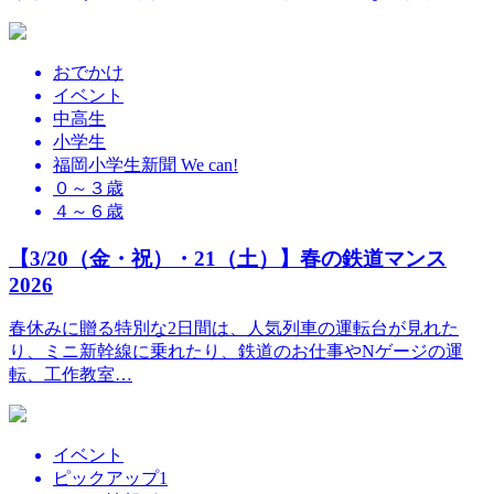
おでかけ
イベント
中高生
小学生
福岡小学生新聞 We can!
０～３歳
４～６歳
【3/20（金・祝）・21（土）】春の鉄道マンス
2026
春休みに贈る特別な2日間は、人気列車の運転台が見れた
り、ミニ新幹線に乗れたり、鉄道のお仕事やNゲージの運
転、工作教室…
イベント
ピックアップ1