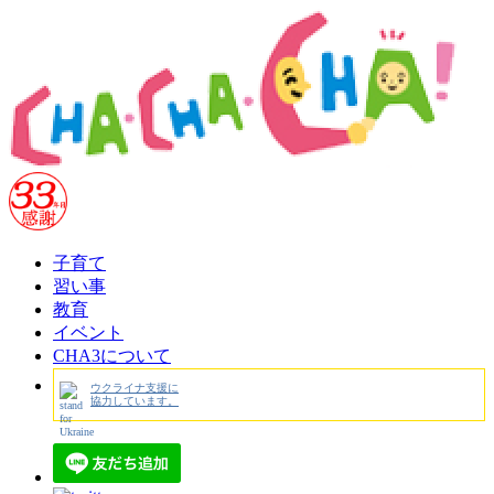
子育て
習い事
教育
イベント
CHA3について
ウクライナ支援に
協力しています。