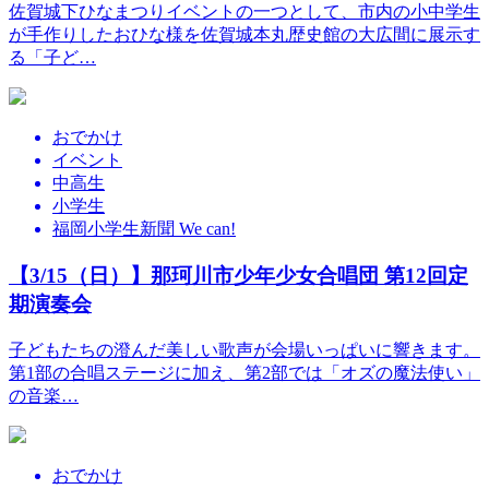
佐賀城下ひなまつりイベントの一つとして、市内の小中学生
が手作りしたおひな様を佐賀城本丸歴史館の大広間に展示す
る「子ど…
おでかけ
イベント
中高生
小学生
福岡小学生新聞 We can!
【3/15（日）】那珂川市少年少女合唱団 第12回定
期演奏会
子どもたちの澄んだ美しい歌声が会場いっぱいに響きます。
第1部の合唱ステージに加え、第2部では「オズの魔法使い」
の音楽…
おでかけ