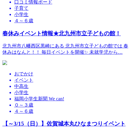
口コミ情報ボード
子育て
小学生
４～６歳
春休みイベント情報★北九州市立子どもの館！
北九州市八幡西区黒崎にある 北九州市立子どもの館では 春
休みはなんと！！ 毎日イベントを開催✨ 未就学児から…
おでかけ
イベント
中高生
小学生
福岡小学生新聞 We can!
０～３歳
４～６歳
【～3/15（日）】佐賀城本丸ひなまつりイベント