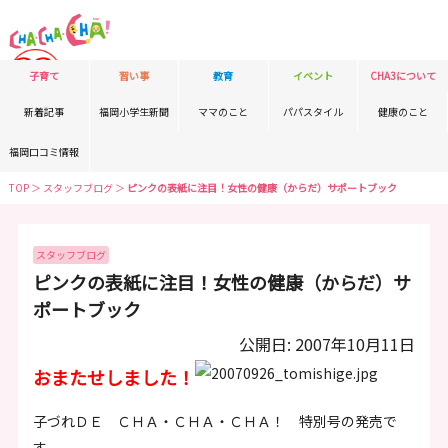
子育て
習い事
教育
イベント
CHA3について
新着記事
福岡小学生新聞
ママのこと
パパスタイル
健康のこと
福岡口コミ情報
TOP
＞
スタッフブログ
＞
ピンクの表紙に注目！女性の健康（からだ）サポートブック
スタッフブログ
ピンクの表紙に注目！女性の健康（からだ）サ
ポートブック
公開日: 2007年10月11日
おまたせしました！
子づれＤＥ ＣＨＡ・ＣＨＡ・ＣＨＡ！ 特別号の発売で
す。