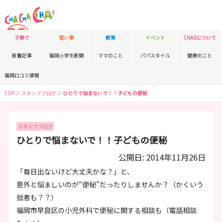
子育て
習い事
教育
イベント
CHA3について
新着記事
福岡小学生新聞
ママのこと
パパスタイル
健康のこと
福岡口コミ情報
TOP
＞
スタッフブログ
＞
ひとりで悩まないで！！子どもの便秘
スタッフブログ
ひとりで悩まないで！！子どもの便秘
公開日: 2014年11月26日
「毎日出ないけど大丈夫かな？」と、
意外と悩ましいのが“便秘”だったりしませんか？（かくいう
拙者も？？）
福岡市早良区の小児外科で便秘に関する相談も（電話相談