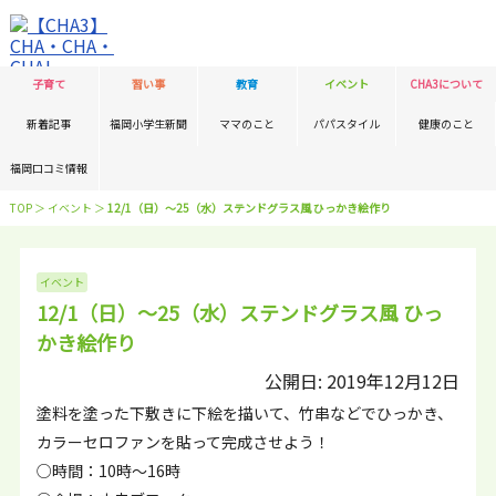
子育て
習い事
教育
イベント
CHA3について
新着記事
福岡小学生新聞
ママのこと
パパスタイル
健康のこと
福岡口コミ情報
TOP
＞
イベント
＞
12/1（日）〜25（水）ステンドグラス風 ひっかき絵作り
イベント
12/1（日）〜25（水）ステンドグラス風 ひっ
かき絵作り
公開日: 2019年12月12日
塗料を塗った下敷きに下絵を描いて、竹串などでひっかき、
カラーセロファンを貼って完成させよう！
○時間：10時～16時