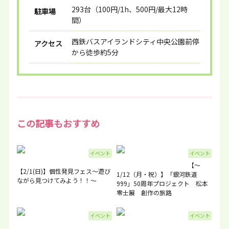
293台（100円/1h、500円/最大12時
駐車場
間）
西鉄バスアイランドシティ中央公園前停
アクセス
から徒歩約5分
この記事もおすすめ
イベント
イベント
【～
【2/1(日)】個性発見フェス～遊び
1/12（月・祝）】「銀河鉄道
ながら見つけてみよう！！～
999」50周年プロジェクト 松本
零士展 創作の旅路
イベント
イベント