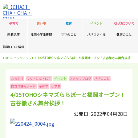
子育て
習い事
教育
イベント
CHA3について
新着記事
福岡小学生新聞
ママのこと
パパスタイル
健康のこと
福岡口コミ情報
TOP
＞
ピックアップ1
＞
4/25TOHOシネマズららぽーと福岡オープン！古谷徹さん舞台挨拶！
おでかけ
けん・けん・ぱ！
イベント
スタッフブログ
パパのこと
口コミ情報ボード
子育て
小学生
4/25TOHOシネマズららぽーと福岡オープン！
古谷徹さん舞台挨拶！
公開日: 2022年04月28日