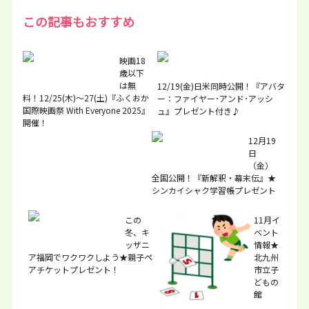
この記事もおすすめ
映画18
歳以下
は無
12/19(金)日米同時公開！『アバタ
料！12/25(木)～27(土)『ふくおか
ー：ファイヤー･アンド･アッシ
国際映画祭 With Everyone 2025』
ュ』プレゼント付き♪
開催！
12月19
日
（金）
全国公開！『新解釈・幕末伝』★
シンカイシャク学習帳プレゼント
この
11月イ
冬、キ
ベント
ッザニ
情報★
ア福岡でワクワクしよう★親子ペ
北九州
アチケットプレゼント！
市立子
どもの
館