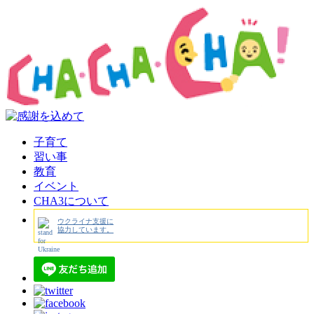
子育て
習い事
教育
イベント
CHA3について
ウクライナ支援に
協力しています。