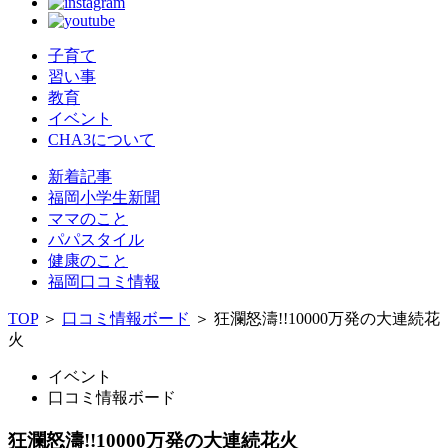
子育て
習い事
教育
イベント
CHA3について
新着記事
福岡小学生新聞
ママのこと
パパスタイル
健康のこと
福岡口コミ情報
TOP
＞
口コミ情報ボード
＞
狂瀾怒濤!!10000万発の大連続花
火
イベント
口コミ情報ボード
狂瀾怒濤!!10000万発の大連続花火