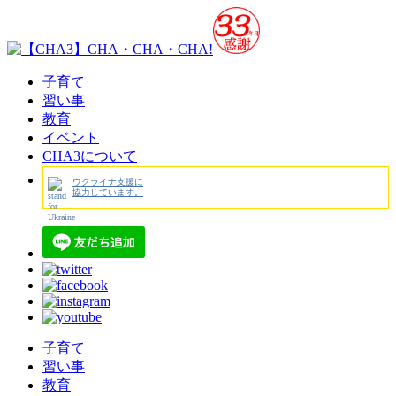
子育て
習い事
教育
イベント
CHA3について
ウクライナ支援に
協力しています。
子育て
習い事
教育