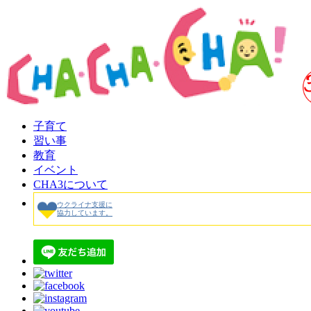
子育て
習い事
教育
イベント
CHA3について
ウクライナ支援に
協力しています。