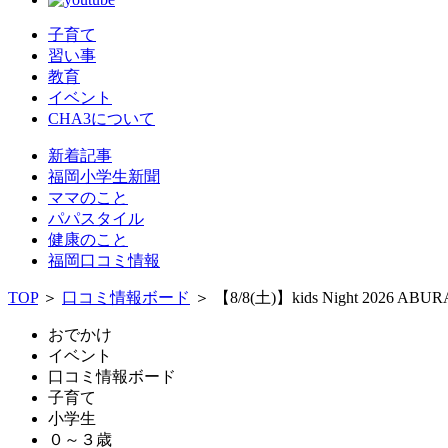
子育て
習い事
教育
イベント
CHA3について
新着記事
福岡小学生新聞
ママのこと
パパスタイル
健康のこと
福岡口コミ情報
TOP
＞
口コミ情報ボード
＞
【8/8(土)】kids Night 2026 A
おでかけ
イベント
口コミ情報ボード
子育て
小学生
０～３歳