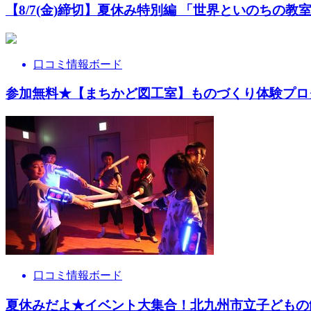
【8/7(金)締切】夏休み特別編 「世界といのちの教室」
口コミ情報ボード
参加無料★【まちかど図工室】ものづくり体験プロ
口コミ情報ボード
夏休みだよ★イベント大集合！北九州市立子どもの