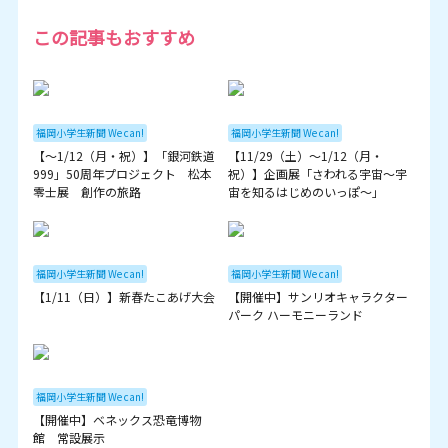
この記事もおすすめ
福岡小学生新聞 We can!
福岡小学生新聞 We can!
【～1/12（月・祝）】「銀河鉄道
【11/29（土）～1/12（月・
999」50周年プロジェクト 松本
祝）】企画展「さわれる宇宙～宇
零士展 創作の旅路
宙を知るはじめのいっぽ～」
福岡小学生新聞 We can!
福岡小学生新聞 We can!
【1/11（日）】新春たこあげ大会
【開催中】サンリオキャラクター
パーク ハーモニーランド
福岡小学生新聞 We can!
【開催中】ベネックス恐竜博物
館 常設展示