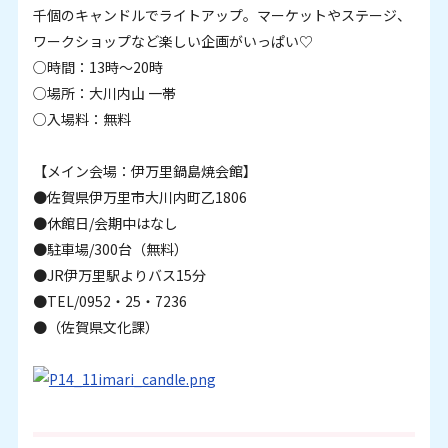
千個のキャンドルでライトアップ。マーケットやステージ、
ワークショップなど楽しい企画がいっぱい♡
○時間：13時～20時
○場所：大川内山 一帯
○入場料：無料
【メイン会場：伊万里鍋島焼会館】
●佐賀県伊万里市大川内町乙1806
●休館日/会期中はなし
●駐車場/300台（無料）
●JR伊万里駅よりバス15分
●TEL/0952・25・7236
●（佐賀県文化課）