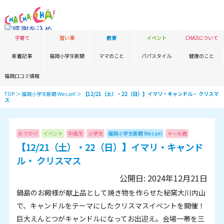
子育て
習い事
教育
イベント
CHA3について
新着記事
福岡小学生新聞
ママのこと
パパスタイル
健康のこと
福岡口コミ情報
TOP
＞
福岡小学生新聞 We can!
＞
【12/21（土）・22（日）】イマリ・キャンドル・ クリスマ
ス
おでかけ
イベント
中高生
小学生
福岡小学生新聞 We can!
４～６歳
【12/21（土）・22（日）】イマリ・キャンド
ル・ クリスマス
公開日: 2024年12月21日
鍋島のお殿様が献上品として焼き物を作らせた秘窯大川内山
で、キャンドルをテーマにしたクリスマスイベントを開催！
巨大えんとつがキャンドルになってお出迎え。会場一帯を三