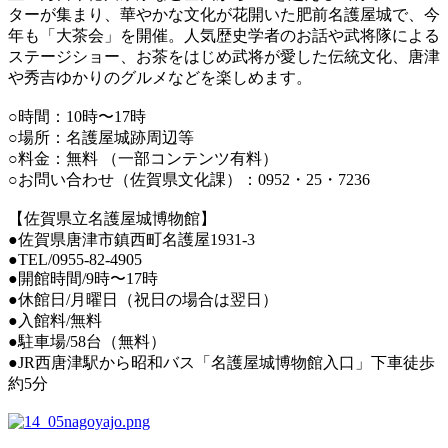
ターが集まり、華やかな文化が花開いた肥前名護屋城で、今
年も「大茶会」を開催。人気歴史学者のお話や武将隊による
ステージショー、お茶をはじめ武将が愛した伝統文化、唐津
や秀吉ゆかりのグルメなどを楽しめます。
○時間：10時〜17時
○場所：名護屋城跡周辺等
○料金：無料 （一部コンテンツ有料）
○お問い合わせ（佐賀県文化課）：0952・25・7236
【佐賀県立名護屋城博物館】
●佐賀県唐津市鎮西町名護屋1931-3
●TEL/0955-82-4905
●開館時間/9時〜17時
●休館日/月曜日（祝日の場合は翌日）
●入館料/無料
●駐車場/58台（無料）
●JR西唐津駅から昭和バス「名護屋城博物館入口」下車徒歩
約5分