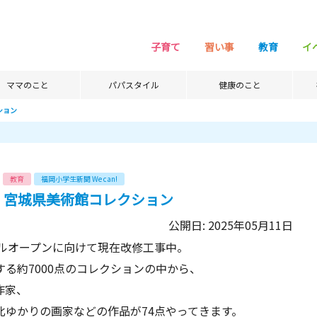
子育て
習い事
教育
イ
ママのこと
パパスタイル
健康のこと
ション
教育
福岡小学生新聞 We can!
画 宮城県美術館コレクション
公開日: 2025年05月11日
アルオープンに向けて現在改修工事中。
る約7000点のコレクションの中から、
作家、
北ゆかりの画家などの作品が74点やってきます。