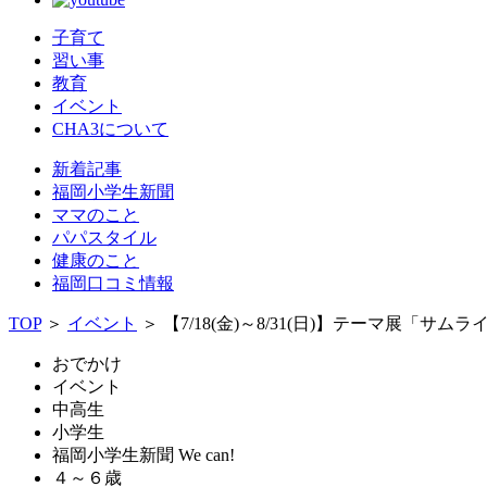
子育て
習い事
教育
イベント
CHA3について
新着記事
福岡小学生新聞
ママのこと
パパスタイル
健康のこと
福岡口コミ情報
TOP
＞
イベント
＞
【7/18(金)～8/31(日)】テーマ展「サム
おでかけ
イベント
中高生
小学生
福岡小学生新聞 We can!
４～６歳