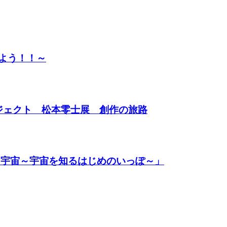
みよう！！～
プロジェクト 松本零士展 創作の旅路
われる宇宙～宇宙を知るはじめのいっぽ～」