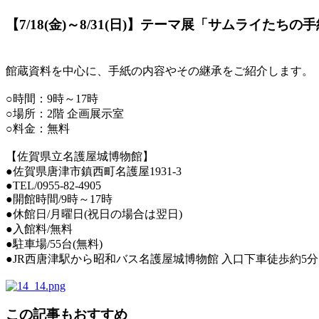
【7/18(金)～8/31(日)】テーマ展「サムライたちの
館蔵資料を中心に、手紙の内容やその継承をご紹介します。
○時間：9時～17時
○場所：2階 企画展示室
○料金：無料
【佐賀県立名護屋城博物館】
●佐賀県唐津市鎮西町名護屋1931-3
●TEL/0955-82-4905
●開館時間/9時～17時
●休館日/月曜日(祝日の場合は翌日)
●入館料/無料
●駐車場/55台(無料)
●JR西唐津駅から昭和バス名護屋城博物館 入口下車徒歩約5分
この記事もおすすめ