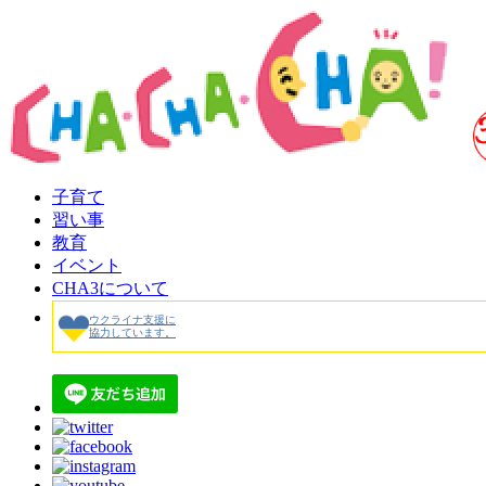
子育て
習い事
教育
イベント
CHA3について
ウクライナ支援に
協力しています。