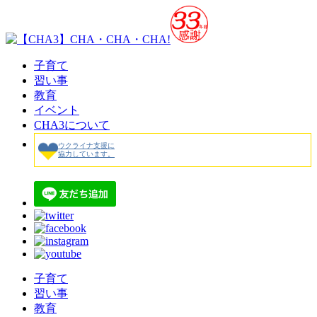
子育て
習い事
教育
イベント
CHA3について
ウクライナ支援に
協力しています。
子育て
習い事
教育