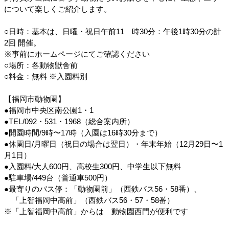
について楽しくご紹介します。
○日時：基本は、日曜・祝日午前11　時30分：午後1時30分の計
2回 開催。
※事前にホームページにてご確認ください
○場所：各動物獣舎前
○料金：無料 ※入園料別
【福岡市動物園】
●福岡市中央区南公園1・1
●TEL/092・531・1968（総合案内所）
●開園時間/9時〜17時（入園は16時30分まで）
●休園日/月曜日（祝日の場合は翌日）・年末年始（12月29日〜1
月1日）
●入園料/大人600円、高校生300円、中学生以下無料
●駐車場/449台（普通車500円）
●最寄りのバス停：「動物園前」（西鉄バス56・58番）、
　「上智福岡中高前」（西鉄バス56・57・58番）
※「上智福岡中高前」からは　動物園西門が便利です