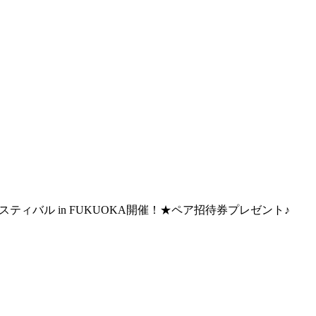
ェスティバル in FUKUOKA開催！★ペア招待券プレゼント♪