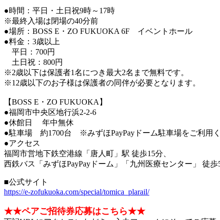
●時間：平日・土日祝9時～17時
※最終入場は閉場の40分前
●場所：BOSS E・ZO FUKUOKA 6F イベントホール
●料金：3歳以上
平日：700円
土日祝：800円
※2歳以下は保護者1名につき最大2名まで無料です。
※12歳以下のお子様は保護者の同伴が必要となります。
【BOSS E・ZO FUKUOKA】
●福岡市中央区地行浜2-2-6
●休館日 年中無休
●駐車場 約1700台 ※みずほPayPayドーム駐車場をご利用
●アクセス
福岡市営地下鉄空港線「唐人町」駅 徒歩15分、
西鉄バス「みずほPayPayドーム」「九州医療センター」 徒歩
■公式サイト
https://e-zofukuoka.com/special/tomica_plarail/
★★ペアご招待券応募はこちら★★