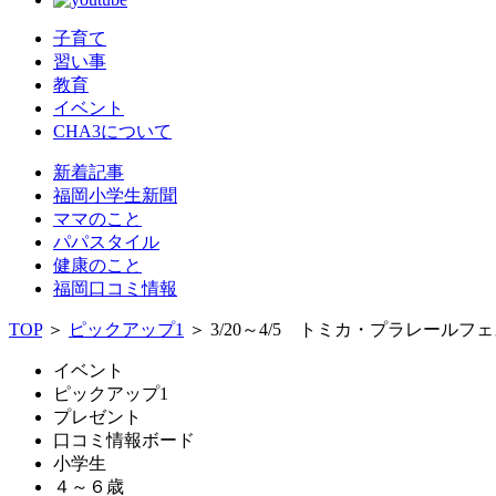
子育て
習い事
教育
イベント
CHA3について
新着記事
福岡小学生新聞
ママのこと
パパスタイル
健康のこと
福岡口コミ情報
TOP
＞
ピックアップ1
＞
3/20～4/5 トミカ・プラレールフ
イベント
ピックアップ1
プレゼント
口コミ情報ボード
小学生
４～６歳