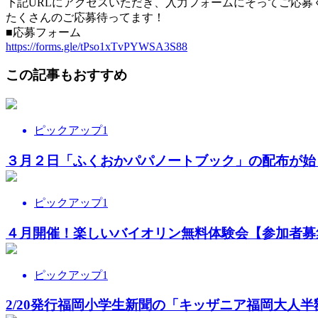
下記URLにアクセスいただき、入力フォームにそってご応募
たくさんのご応募待ってます！
■応募フォーム
https://forms.gle/tPso1xTvPYWSA3S88
この記事もおすすめ
ピックアップ1
３月２日「ふくおかパパノートブック」の配布が始
ピックアップ1
４月開催！楽しいバイオリン無料体験会【参加者募
ピックアップ1
2/20発行福岡小学生新聞の「キッザニア福岡大人