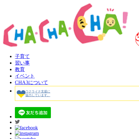
子育て
習い事
教育
イベント
CHA3について
ウクライナ支援に
協力しています。