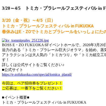
3/20～4/5 トミカ・プラレールフェスティバル i
3/20（金・祝）～4/5（日）
トミカ・プラレールフェスティバル in FUKUOKA
春休みはE・ZOでトミカとプラレールをいっしょにた
BOSS E・ZO FUKUOKA 6Fイベントホールで、2026年
迫力のある「トミカ・プラレール巨大ジオラマ」を始め、蒸
アトラクションは大人気の「トミカつり」や「トミカ組立工
す！
詳しくは公式サイトをご覧ください♪
■公式サイト
https://e-zofukuoka.com/special/tomica_plarail/
今回は、ペア招待券をプレゼント！
ご応募は、一番下をご覧ください！
■イベント概要■
トミカ・プラレールフェスティバル in FUKUOKA